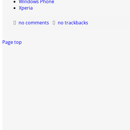
Windows Phone
Xperia
no comments
no trackbacks
Page top