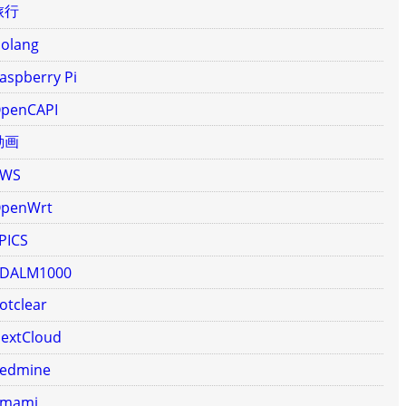
旅行
olang
aspberry Pi
penCAPI
動画
AWS
penWrt
PICS
DALM1000
otclear
extCloud
edmine
mami