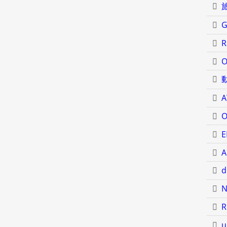
G
R
O
O
E
A
d
N
R
u