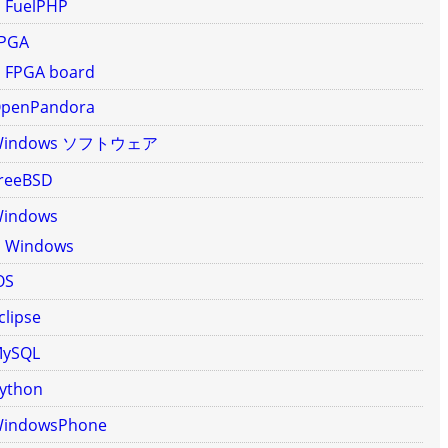
FuelPHP
PGA
FPGA board
penPandora
Windows ソフトウェア
reeBSD
indows
Windows
OS
clipse
ySQL
ython
indowsPhone