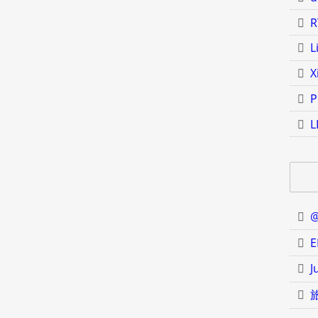
R
L
X
P
L
J