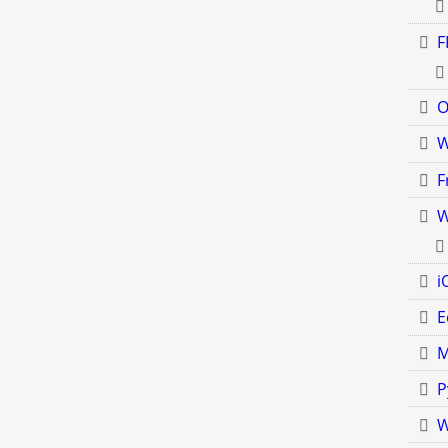
F
O
F
W
i
E
M
P
W