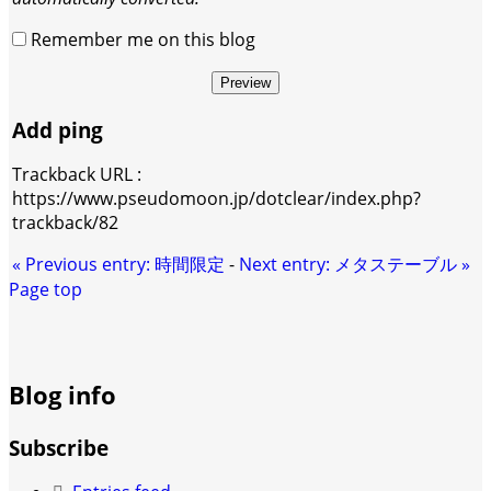
Remember me on this blog
Preview
Add ping
Trackback URL :
https://www.pseudomoon.jp/dotclear/index.php?
trackback/82
«
Previous entry:
時間限定
-
Next entry:
メタステーブル
»
Page top
Blog info
Subscribe