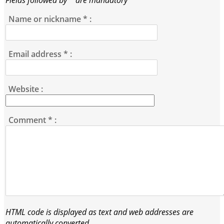
Name or nickname
*
:
Email address
*
:
Website :
Comment
*
:
HTML code is displayed as text and web addresses are
automatically converted.