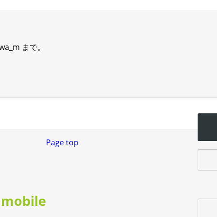
wa_m まで。
Page top
mobile