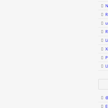
N
R
u
R
L
X
P
L