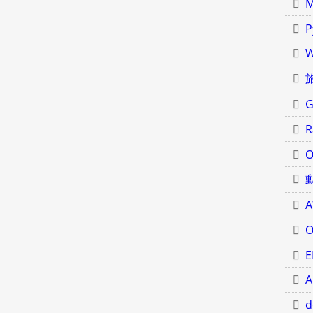
M
P
W
G
R
O
O
E
A
d