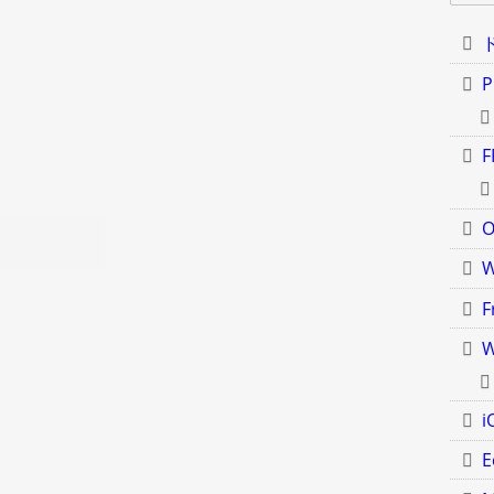
P
F
O
F
W
i
E