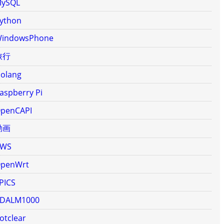
ySQL
ython
indowsPhone
旅行
olang
aspberry Pi
penCAPI
動画
AWS
penWrt
PICS
DALM1000
otclear