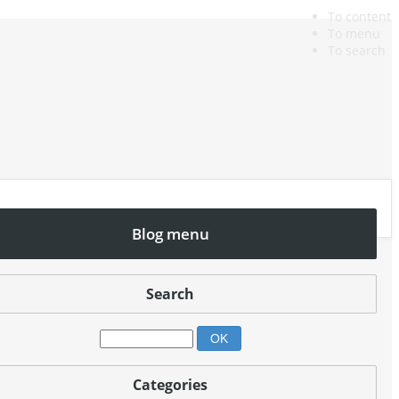
To content
To menu
To search
Blog menu
Search
Categories