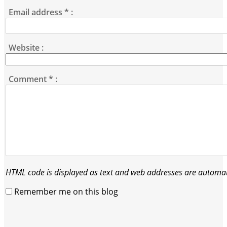
Email address
*
:
Website :
Comment
*
:
HTML code is displayed as text and web addresses are automati
Remember me on this blog