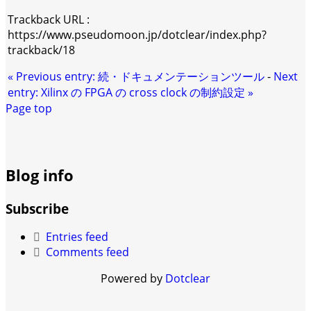
Trackback URL :
https://www.pseudomoon.jp/dotclear/index.php?
trackback/18
«
Previous entry:
続・ドキュメンテーションツール
-
Next
entry:
Xilinx の FPGA の cross clock の制約設定
»
Page top
Blog info
Subscribe
Entries feed
Comments feed
Powered by
Dotclear