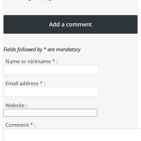
Add a comment
Fields followed by * are mandatory
Name or nickname
*
:
Email address
*
:
Website :
Comment
*
: