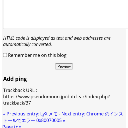
HTML code is displayed as text and web addresses are
automatically converted.
Remember me on this blog
Preview
Add ping
Trackback URL :
https://www.pseudomoon.jp/dotclear/index.php?
trackback/37
«
Previous entry:
LyX メモ
-
Next entry:
Chrome のインス
トールでエラー 0x80070005
»
Page top