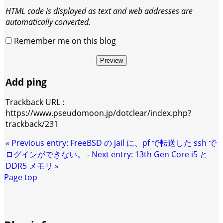
HTML code is displayed as text and web addresses are
automatically converted.
Remember me on this blog
Preview
Add ping
Trackback URL :
https://www.pseudomoon.jp/dotclear/index.php?
trackback/231
«
Previous entry:
FreeBSD の jail に、pf で転送した ssh で
ログインができない。
-
Next entry:
13th Gen Core i5 と
DDR5 メモリ
»
Page top