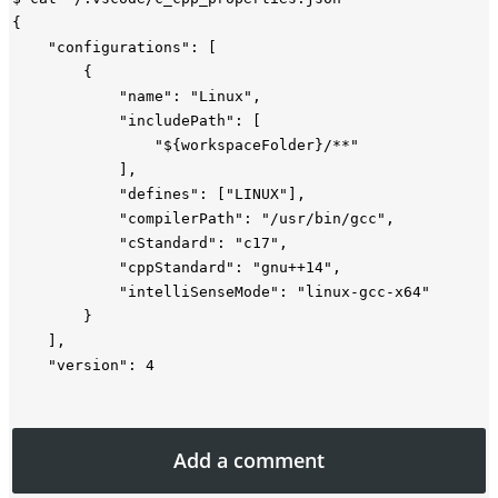
{

    "configurations": [

        {

            "name": "Linux",

            "includePath": [

                "${workspaceFolder}/**"

            ],

            "defines": ["LINUX"],

            "compilerPath": "/usr/bin/gcc",

            "cStandard": "c17",

            "cppStandard": "gnu++14",

            "intelliSenseMode": "linux-gcc-x64"

        }

    ],

Add a comment