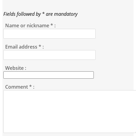
Fields followed by * are mandatory
Name or nickname
*
:
Email address
*
:
Website :
Comment
*
: