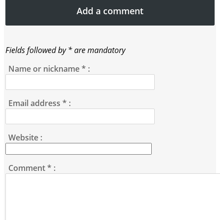
Add a comment
Fields followed by * are mandatory
Name or nickname
*
:
Email address
*
:
Website :
Comment
*
: