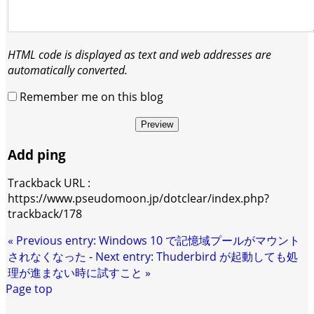
HTML code is displayed as text and web addresses are
automatically converted.
Remember me on this blog
Preview
Add ping
Trackback URL :
https://www.pseudomoon.jp/dotclear/index.php?
trackback/178
«
Previous entry:
Windows 10 で記憶域プールがマウント
されなくなった
-
Next entry:
Thuderbird が起動しても処
理が進まない時に試すこと
»
Page top