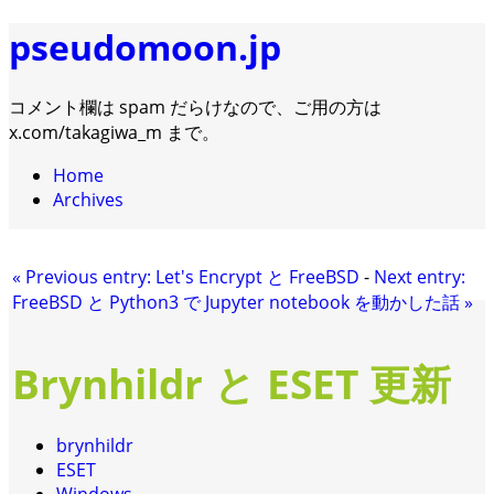
pseudomoon.jp
コメント欄は spam だらけなので、ご用の方は
x.com/takagiwa_m まで。
Home
Archives
«
Previous entry:
Let's Encrypt と FreeBSD
-
Next entry:
FreeBSD と Python3 で Jupyter notebook を動かした話
»
Brynhildr と ESET 更新
brynhildr
ESET