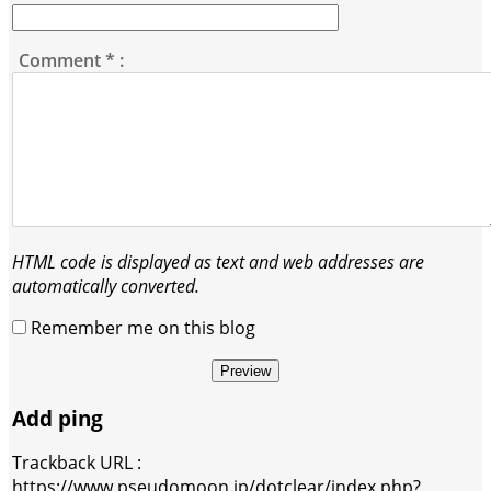
Comment
*
:
HTML code is displayed as text and web addresses are
automatically converted.
Remember me on this blog
Preview
Add ping
Trackback URL :
https://www.pseudomoon.jp/dotclear/index.php?